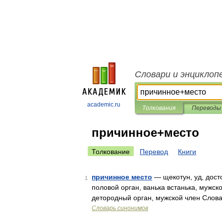
Словари и энциклоп
academic.ru
Толкования
Переводы
причинное+место
Толкование
Перевод
Книги
причинное место
— щекотун, уд, досто
1
половой орган, ванька встанька, мужско
детородный орган, мужской член Слов
Словарь синонимов