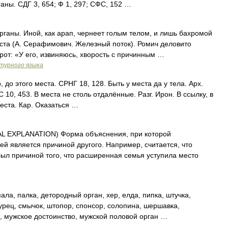
аны. СДГ 3, 654; Ф 1, 297; СФС, 152 …
ганы. Иной, как арап, чернеет голым телом, и лишь бахромой
ста (А. Серафимович. Железный поток). Ромич деловито
рот: «У его, извиняюсь, хворость с причинным …
турного языка
 до этого места. СРНГ 18, 128. Быть у места да у тела. Арх.
10, 453. В места не столь отдалённые. Разг. Ирон. В ссылку, в
еста. Кар. Оказаться …
 EXPLANATION) Форма объяснения, при которой
ей является причиной другого. Например, считается, что
ыл причиной того, что расширенная семья уступила место
а, палка, детородный орган, хер, елда, пипка, штучка,
урец, смычок, штопор, спонсор, солопина, шершавка,
а, мужское достоинство, мужской половой орган …