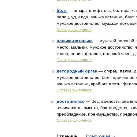
болт
— штырь, штифт, ось, болтяра; чл
7
палец, уд, елда, ванька встанька, баут,
мужское достоинство, мужской половой
Словарь синонимов
ванька-встанька
— мужской половой ор
8
место, мальчик, мужское достоинство, ч
конец, пенис, фаллос, половой член, д
Словарь синонимов
детородный орган
— огурец, палка, дв
9
мужское достоинство, болт, причинное м
ванька встанька, крайняя плоть, фалло
Словарь синонимов
достоинство
— Вес, важность, значени
10
величавость, высота, благородство, зас
преобладание, преимущество, предпоч
Словарь синонимов
Страницы
Следующая
→