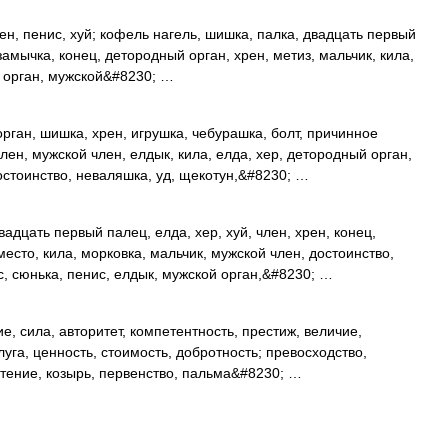
ен, пенис, хуй; кофель нагель, шишка, палка, двадцать первый
 замычка, конец, детородный орган, хрен, метиз, мальчик, кила,
 орган, мужской&#8230; …
ган, шишка, хрен, игрушка, чебурашка, болт, причинное
лен, мужской член, елдык, кила, елда, хер, детородный орган,
остоинство, неваляшка, уд, щекотун,&#8230; …
адцать первый палец, елда, хер, хуй, член, хрен, конец,
есто, кила, морковка, мальчик, мужской член, достоинство,
с, сюнька, пенис, елдык, мужской орган,&#8230; …
е, сила, авторитет, компетентность, престиж, величие,
луга, ценность, стоимость, добротность; превосходство,
тение, козырь, первенство, пальма&#8230; …