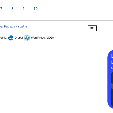
7
8
9
10
ка
,
Реклама на сайте
18+
omla,
Drupal,
WordPress, MODx.