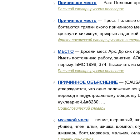
Причинное место
— Разг. Половые орг
2
Большой словарь русских поговорок
Причинное место
— Прост. Половые ор
3
болтаются тряпки около причинного ме
крякнул и хихикнул, прикрыв ладошкой 
Фразеологический словарь русского литера
МЕСТО
— Досели мест. Арх. До сих пор,
4
Иметь постоянную работу, занятие. АОС 
тюрьму. БМС 1998, 374. Выскочить из м
Большой словарь русских поговорок
ПРИЧИННОЕ ОБЪЯСНЕНИЕ
— (CAUSAL
5
утверждается, что одно положение вещ
переход к индустриальному обществу б
нуклеарной.&#8230; …
Социологический словарь
мужской член
— пенис, шершавый, шпал
6
убивец, член, штык, шишка, шомпол, ог
шишкарь, болт, морковка, мальчик, кил
Словарь синонимов