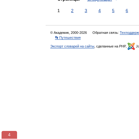
1
2
3
4
5
6
© Академик, 2000-2026
Обратная связь:
Техподдерж
👣 Путешествия
Экспорт словарей на сайты
, сделанные на PHP,
Jo
3