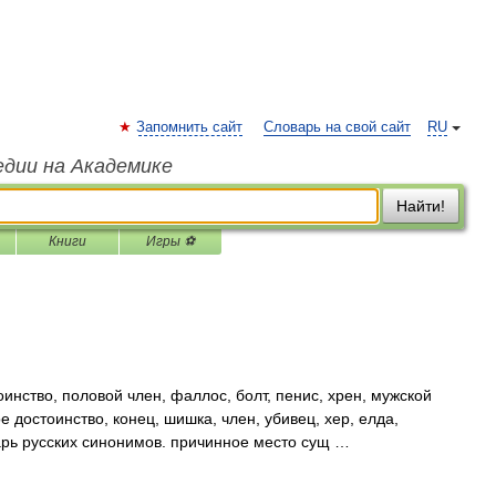
Запомнить сайт
Словарь на свой сайт
RU
едии на Академике
Найти!
Книги
Игры ⚽
инство, половой член, фаллос, болт, пенис, хрен, мужской
е достоинство, конец, шишка, член, убивец, хер, елда,
арь русских синонимов. причинное место сущ …